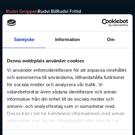
Rudvi Gruppen
Rudvi Bil
Rudvi Fritid
Samtycke
Information
Om
Denna webbplats använder cookies
Rudvi är ett familjeägt företag i Blekinge som erbjuder
Vi använder enhetsidentifierare för att anpassa innehållet
nya och begagnade bilar genom Rudvi Bil samt husbilar
och annonserna till användarna, tillhandahålla funktioner
via Rudvi Fritid, med fokus på kvalitet, service och
för sociala medier och analysera vår trafik. Vi
trygghet.
Navigation
vidarebefordrar även sådana identifierare och annan
Om oss
Nyheter
Kontakt
information från din enhet till de sociala medier och
annons- och analysföretag som vi samarbetar med.
Gullbernavägen 21
Dessa kan i sin tur kombinera informationen med annan
371 47 Karlskrona
information som du har tillhandahållit eller som de har
0455-578 90
samlat in när du har använt deras tjänster.
info@rudvi.se