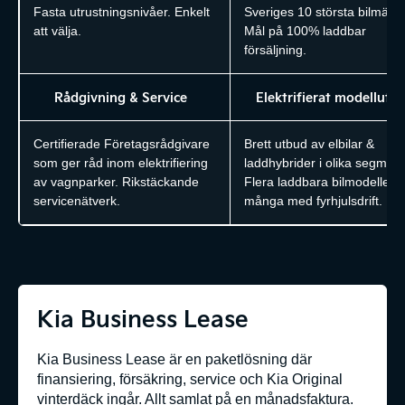
Fasta utrustningsnivåer. Enkelt
Sveriges 10 största bilmärk
att välja.
Mål på 100% laddbar
försäljning.
Rådgivning & Service
Elektrifierat modellutb
Certifierade Företagsrådgivare
Brett utbud av elbilar &
som ger råd inom elektrifiering
laddhybrider i olika segment
av vagnparker. Rikstäckande
Flera laddbara bilmodeller,
servicenätverk.
många med fyrhjulsdrift.
Kia Business Lease
Kia Business Lease är en paketlösning där
finansiering, försäkring, service och Kia Original
vinterdäck ingår. Allt samlat på en månadsfaktura.