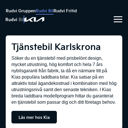
Rudvi Gruppen
Rudvi Bil
Rudvi Fritid
Tjänstebil Karlskrona
Söker du en tjänstebil med prisbelönt design,
mycket utrustning, hög komfort och hela 7 års
nybilsgaranti från fabrik, ta då en närmare titt på
Kias populära laddbara bilar. Kia satsar på en
attraktiv total ägandekostnad i kombination med hög
utrustningsnivå samt den senaste tekniken. I Kias
breda laddbara modellprogram hittar du garanterat
en tjänstebil som passar dig och ditt företags behov.
Läs mer hos Kia