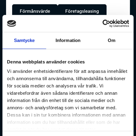
Förmånsvärde
Företagsleasing
Samtycke
Information
Om
EV4
Denna webbplats använder cookies
Kommer snart! Medveten och modern design, lång
räckvidd och rymlig interiör.
Vi använder enhetsidentifierare för att anpassa innehållet
och annonserna till användarna, tillhandahålla funktioner
för sociala medier och analysera vår trafik. Vi
Förmånsvärde
Företagsleasing
vidarebefordrar även sådana identifierare och annan
information från din enhet till de sociala medier och
annons- och analysföretag som vi samarbetar med.
Dessa kan i sin tur kombinera informationen med annan
information som du har tillhandahållit eller som de har
EV5
samlat in när du har använt deras tjänster.