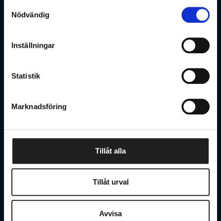
Samtyckesval
Kommer snart. Praktisk och rymlig. Bekväm och
Nödvändig
mångsidig. Intuitiv och säker.
Förmånsvärde
Företagsleasing
Inställningar
Statistik
EV6
Marknadsföring
Utsedd till Årets Bil 2022
Tillåt alla
Förmånsvärde
Företagsleasing
Tillåt urval
Avvisa
EV6 GT